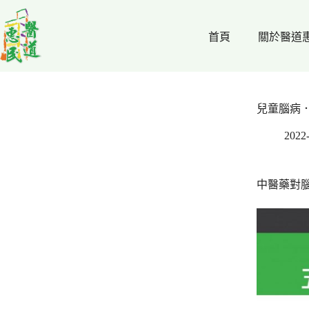
跳
至
首頁
關於醫道
主
要
內
容
兒童腦病
2022
中醫藥對