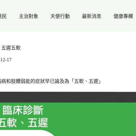
惠民
主治對象
天使行動
最新消息
健康專欄
．五遲五軟
-12-17
腦病和肢體弱能的症狀早已論及為「五軟、五遲」