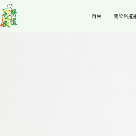
跳
至
首頁
關於醫道
主
要
內
容