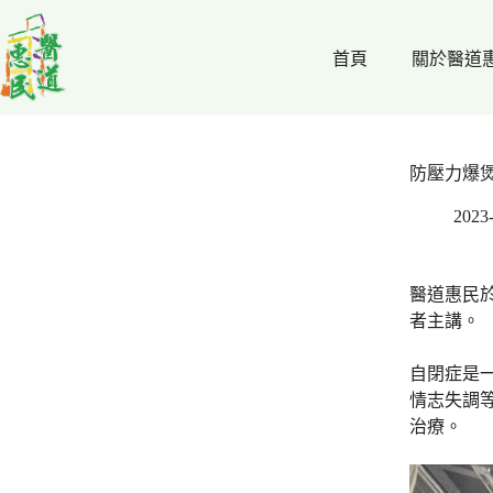
跳
至
首頁
關於醫道
主
要
內
容
防壓力爆煲 
2023
醫道惠民於
者主講。
自閉症是
情志失調
治療。