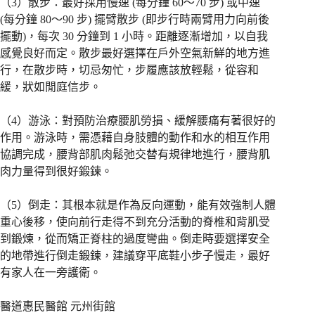
（3）散步：最好採用慢速 (每分鐘 60～70 步) 或中速
(每分鐘 80～90 步) 擺臂散步 (即步行時兩臂用力向前後
擺動)，每次 30 分鐘到 1 小時。距離逐漸增加，以自我
感覺良好而定。散步最好選擇在戶外空氣新鮮的地方進
行，在散步時，切忌匆忙，步履應該放輕鬆，從容和
緩，狀如閒庭信步。
（4）游泳：對預防治療腰肌勞損、緩解腰痛有著很好的
作用。游泳時，需憑藉自身肢體的動作和水的相互作用
協調完成，腰背部肌肉鬆弛交替有規律地進行，腰背肌
肉力量得到很好鍛鍊。
（5）倒走：其根本就是作為反向運動，能有效強制人體
重心後移，使向前行走得不到充分活動的脊椎和背肌受
到鍛煉，從而矯正脊柱的過度彎曲。倒走時要選擇安全
的地帶進行倒走鍛鍊，建議穿平底鞋小步子慢走，最好
有家人在一旁護衛。
醫道惠民醫館 元州街館