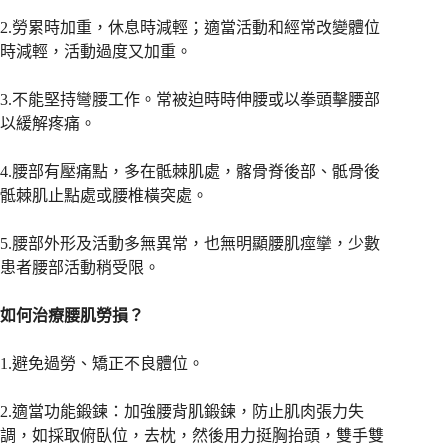
2.勞累時加重，休息時減輕；適當活動和經常改變體位
時減輕，活動過度又加重。
3.不能堅持彎腰工作。常被迫時時伸腰或以拳頭擊腰部
以緩解疼痛。
4.腰部有壓痛點，多在骶棘肌處，髂骨脊後部、骶骨後
骶棘肌止點處或腰椎橫突處。
5.腰部外形及活動多無異常，也無明顯腰肌痙攣，少數
患者腰部活動稍受限。
如何治療腰肌勞損？
1.避免過勞、矯正不良體位。
2.適當功能鍛鍊：加強腰背肌鍛鍊，防止肌肉張力失
調，如採取俯臥位，去枕，然後用力挺胸抬頭，雙手雙