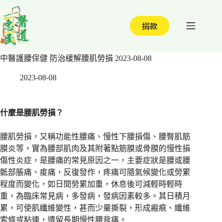
跳
至
捐款
主
要
內
中醫護腰保健 防治緩解腰肌勞損 2023-08-08
容
2023-08-08
什麼是腰肌勞損？
腰肌勞損，又稱功能性腰痛、慢性下腰損傷、腰臀肌筋
膜炎等，實為腰部肌肉及其附著點筋膜或骨膜的慢性損
傷性炎症，是腰痛的常見原因之一，主要症狀是腰或腰
骶部脹痛、痠痛，反復發作，疼痛可隨氣候變化或勞累
程度而變化，如日間勞累加重，休息後可減輕時輕時
重，為臨床常見病，多發病，發病因素較多。其日積月
累，可使肌纖維變性，甚而少量撕裂，形成瘢痕、纖維
索條或粘連，遺留長期慢性腰背痛。