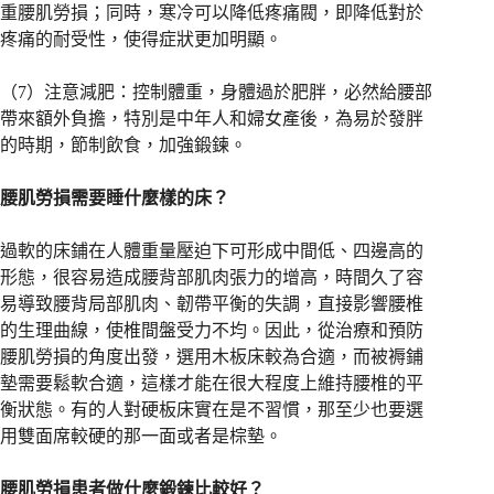
重腰肌勞損；同時，寒冷可以降低疼痛閥，即降低對於
疼痛的耐受性，使得症狀更加明顯。
（7）注意減肥：控制體重，身體過於肥胖，必然給腰部
帶來額外負擔，特別是中年人和婦女產後，為易於發胖
的時期，節制飲食，加強鍛鍊。
腰肌勞損需要睡什麼樣的床？
過軟的床鋪在人體重量壓迫下可形成中間低、四邊高的
形態，很容易造成腰背部肌肉張力的增高，時間久了容
易導致腰背局部肌肉、韌帶平衡的失調，直接影響腰椎
的生理曲線，使椎間盤受力不均。因此，從治療和預防
腰肌勞損的角度出發，選用木板床較為合適，而被褥鋪
墊需要鬆軟合適，這樣才能在很大程度上維持腰椎的平
衡狀態。有的人對硬板床實在是不習慣，那至少也要選
用雙面席較硬的那一面或者是棕墊。
腰肌勞損患者做什麼鍛鍊比較好？