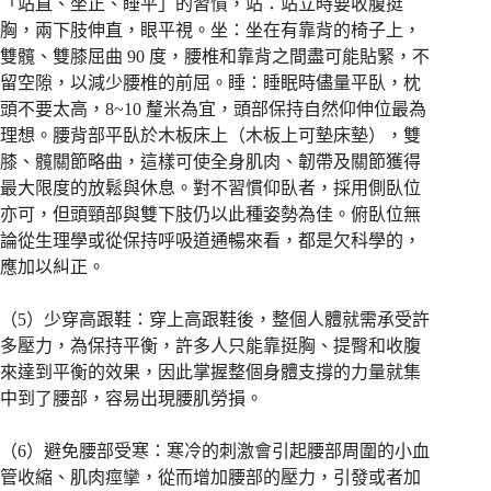
「站直、坐正、睡平」的習慣，站：站立時要收腹挺
胸，兩下肢伸直，眼平視。坐：坐在有靠背的椅子上，
雙髖、雙膝屈曲 90 度，腰椎和靠背之間盡可能貼緊，不
留空隙，以減少腰椎的前屈。睡：睡眠時儘量平臥，枕
頭不要太高，8~10 釐米為宜，頭部保持自然仰伸位最為
理想。腰背部平臥於木板床上（木板上可墊床墊），雙
膝、髖關節略曲，這樣可使全身肌肉、韌帶及關節獲得
最大限度的放鬆與休息。對不習慣仰臥者，採用側臥位
亦可，但頭頸部與雙下肢仍以此種姿勢為佳。俯臥位無
論從生理學或從保持呼吸道通暢來看，都是欠科學的，
應加以糾正。
（5）少穿高跟鞋：穿上高跟鞋後，整個人體就需承受許
多壓力，為保持平衡，許多人只能靠挺胸、提臀和收腹
來達到平衡的效果，因此掌握整個身體支撐的力量就集
中到了腰部，容易出現腰肌勞損。
（6）避免腰部受寒：寒冷的刺激會引起腰部周圍的小血
管收縮、肌肉痙攣，從而增加腰部的壓力，引發或者加