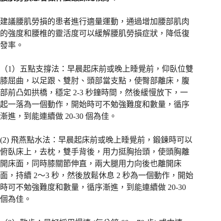
建議腰肌勞損的患者進行適量運動，通過增加腰部肌肉
的強度和腰椎的靈活度可以緩解腰肌勞損症狀，降低復
發率。
（1）五點支撐法：早晨起床前或晚上睡覺前，仰臥位雙
膝屈曲，以足跟、雙肘、頭部當支點，使臀部離床，腹
部前凸如拱橋，穩定 2-3 秒鐘時間，然後緩慢放下，一
起一落為一個動作，開始時可不勉強難度和數量，循序
漸進，到能連續做 20-30 個為佳。
(2) 飛燕點水法：早晨起床前或晚上睡覺前，鍛鍊時可以
俯臥床上，去枕，雙手背後，用力挺胸抬頭，使頭胸離
開床面，同時膝關節伸直，兩大腿用力向後也離開床
面，持續 2～3 秒，然後放鬆休息 2 秒為一個動作，開始
時可不勉強難度和數量，循序漸進，到能連續做 20-30
個為佳。