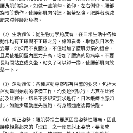
腰背肌的鍛鍊，如做一些前伸、後仰、左右側彎、腰部
旋轉等動作，使腰部肌肉發達，韌帶堅強，肥胖者應減
肥來減輕腰部負擔。
（2）生活體位：從生物力學角度看，在日常生活中各種
動作均有正確與不正確之分，諸如看書、取物及日常坐
姿等，如採用不良體位，不僅增加了腰肌勞損的機會，
且易使椎間盤內壓力升高，增加了腰痛的發病率。不要
長時間站立或久坐，站久了可以蹲一蹲，使腰部肌肉放
鬆一下。
（3）運動體位：各種運動專案都有相應的要求，包括大
運動量開始前的準備工作，均要遵照執行，尤其在比賽
前及比賽中，切忌不按規定要求進行。日常鍛鍊也應如
此，如跑步運動應先慢跑，待身體適應後再快跑。
（4）糾正姿勢：腰肌勞損主要原因是姿勢性腰痛，因此
腰能輕鬆起來的「理由」之一便是糾正姿勢。要養成