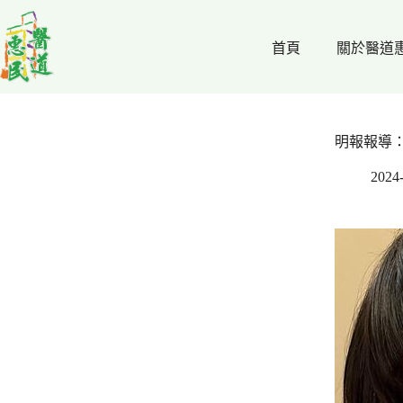
跳
至
首頁
關於醫道
主
要
內
容
明報報導：
2024