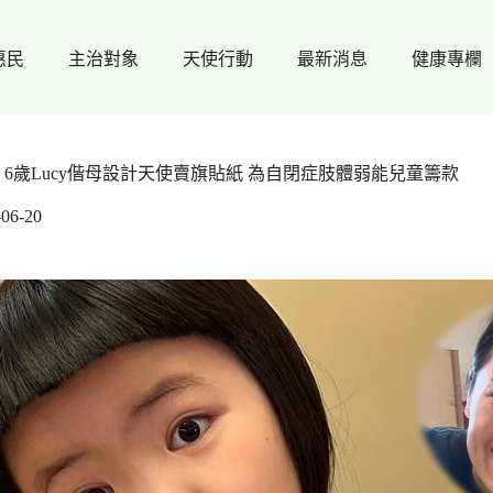
惠民
主治對象
天使行動
最新消息
健康專欄
6歲Lucy偕母設計天使賣旗貼紙 為自閉症肢體弱能兒童籌款
-06-20