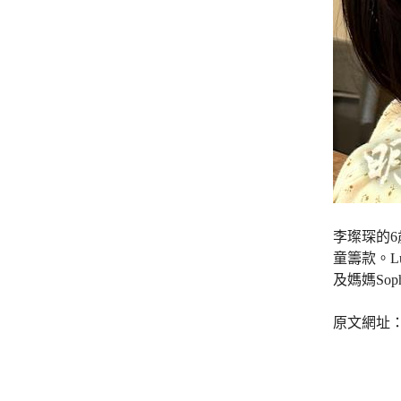
李璨琛的6
童籌款。L
及媽媽So
原文網址