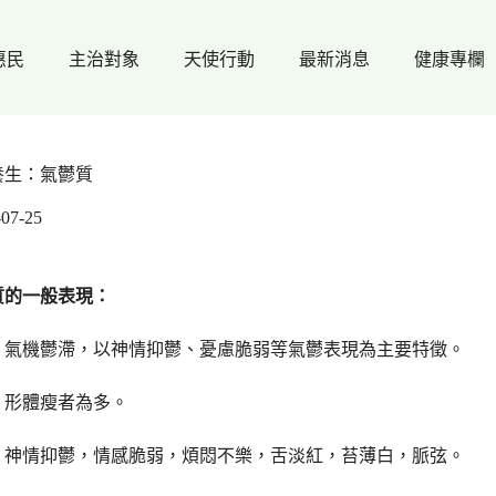
惠民
主治對象
天使行動
最新消息
健康專欄
養生：氣鬱質
-07-25
質的一般表現：
：氣機鬱滯，以神情抑鬱、憂慮脆弱等氣鬱表現為主要特徵。
：
形體瘦者為多。
：
神情抑鬱，情感脆弱，煩悶不樂，舌淡紅，苔薄白，脈弦。