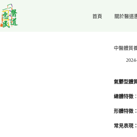
跳
至
首頁
關於醫道
主
要
內
容
中醫體質
2024
氣鬱型體
總體特徵
形體特徵
常見表現