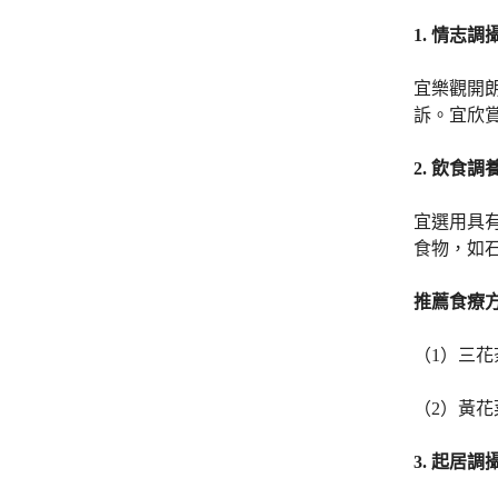
1.
情志調
宜樂觀開
訴。宜欣
2.
飲食調
宜選用具
食物，如
推薦
食療
（1）三
（2）黃
3.
起居調