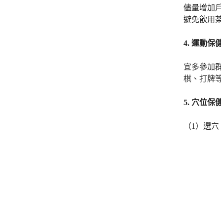
儘量增加
避免飲用
4.
運動保
宜多參加
棋、打牌
5.
穴位保
（1）選