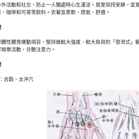
戶外活動和社交，防止一人獨處時心生淒涼。居室保持安靜，宜
茶、咖啡和可哥等飲料。衣著宜柔軟、透氣、舒適。
健
群體性體育運動項目，堅持做較大強度、較大負荷的「發泄式」
等娛樂活動，分散注意力。
健
穴：合穀、太沖穴