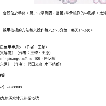
位：合穀位於手背，第1、2掌骨間，當第2掌骨橈側的中點處。太
：採用指揉的方法每穴操作每穴2～3分鐘，每天1～2次。
：
体质使用手册》（作者：王琦）
體質解密》（作者：王琦、田原）
ibian.hopto.org/acu/?ano=199（醫砭網）
與穴道》（作者： 代田文彥, 木下晴都）
醫管
）24788808
九龍深水埗元州街75號