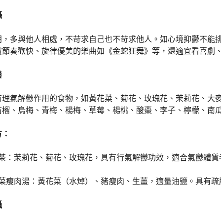
攝
朗，多與他人相處，不苛求自己也不苛求他人。如心境抑鬱不能
賞節奏歡快、旋律優美的樂曲如《金蛇狂舞》等，還適宜看喜劇
養
有理氣解鬱作用的食物，如黃花菜、菊花、玫瑰花、茉莉花、大
石榴、烏梅、青梅、楊梅、草莓、楊桃、酸棗、李子、檸檬、南
方：
花茶：茉莉花、菊花、玫瑰花，具有行氣解鬱功效，適合氣鬱體質
花菜瘦肉湯：黃花菜（水焯）、豬瘦肉、生薑，適量油鹽。具有疏
攝