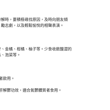
排解時，要積極尋找原因，及時向朋友傾
、勵志劇，以及輕鬆愉悅的相聲表演。
麥、金橘、柑橘、柚子等。少食收斂酸澀的
瓜、泡菜等。
者飲用。
肝解鬱功效，適合氣鬱體質者食用。