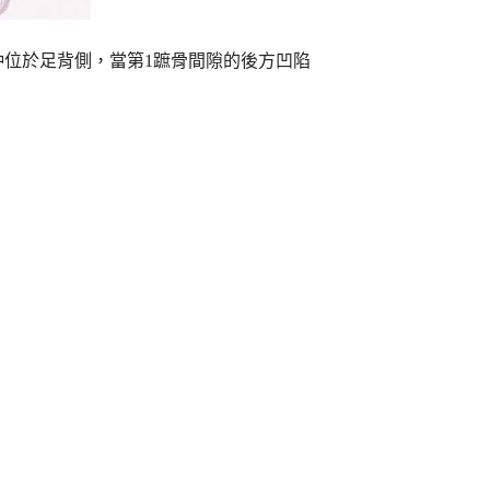
沖位於足背側，當第1蹠骨間隙的後方凹陷