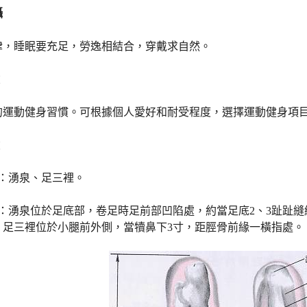
攝
律，睡眠要充足，勞逸相結合，穿戴求自然。
的運動健身習慣。可根據個人愛好和耐受程度，選擇運動健身項
穴：湧泉、足三裡。
位：湧泉位於足底部，卷足時足前部凹陷處，約當足底2、3趾趾
。足三裡位於小腿前外側，當犢鼻下3寸，距脛骨前緣一橫指處。