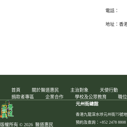
電話：
地址：香港
首頁
關於醫道惠民
主治對象
天使行動
捐款者專區
企業合作
學校及公眾教育
職位
元州街總館
香港九龍深水埗元州街75號
預約及查詢：+852 2478 8808
版權所有 © 2026 醫道惠民