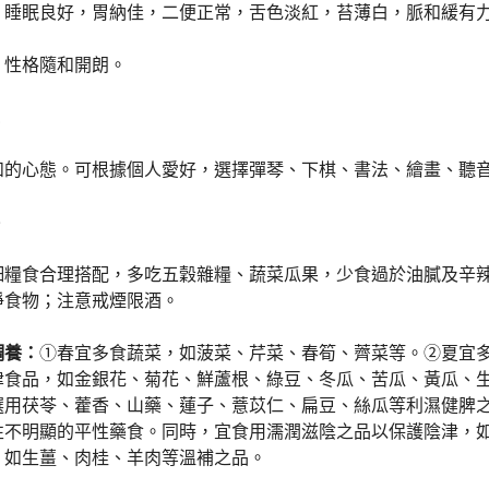
，睡眠良好，胃納佳，二便正常，舌色淡紅，苔薄白，脈和緩有
：性格隨和開朗。
和的心態。可根據個人愛好，選擇彈琴、下棋、書法、繪畫、聽
細糧食合理搭配，多吃五穀雜糧、蔬菜瓜果，少食過於油膩及辛
淨食物；注意戒煙限酒。
調養：
①春宜多食蔬菜，如菠菜、芹菜、春筍、薺菜等。②夏宜
津食品，如金銀花、菊花、鮮蘆根、綠豆、冬瓜、苦瓜、黃瓜、
選用茯苓、藿香、山藥、蓮子、薏苡仁、扁豆、絲瓜等利濕健脾
性不明顯的平性藥食。同時，宜食用濡潤滋陰之品以保護陰津，
，如生薑、肉桂、羊肉等溫補之品。