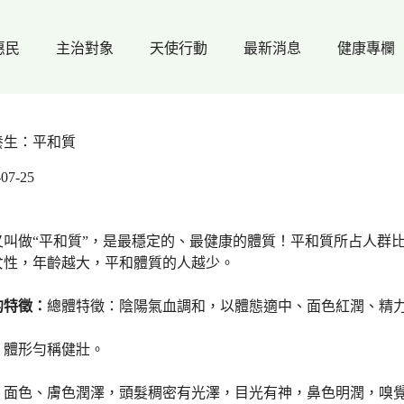
惠民
主治對象
天使行動
最新消息
健康專欄
養生：平和質
-07-25
叫做“平和質”，是最穩定的、最健康的體質！平和質所占人群比例
女性，年齡越大，平和體質的人越少。
的特徵：
總體特徵：陰陽氣血調和，以體態適中、面色紅潤、精
：
體形勻稱健壯。
：
面色、膚色潤澤，頭髮稠密有光澤，目光有神，鼻色明潤，嗅