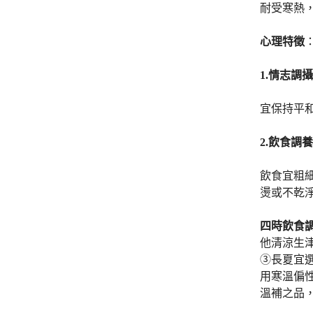
耐受寒熱
心理特徵
1.
情志調攝
宜保持平
2.
飲食調養
飲食宜粗
燙或不乾
四時飲食
他清涼生
③長夏宜
用寒溫偏
溫補之品