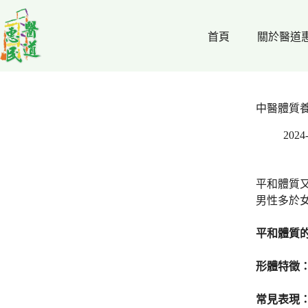
跳
至
首頁
關於醫道
主
要
內
容
中醫體質
2024
平和體質又
男性多於
平和體質
形體特徵
常見表現