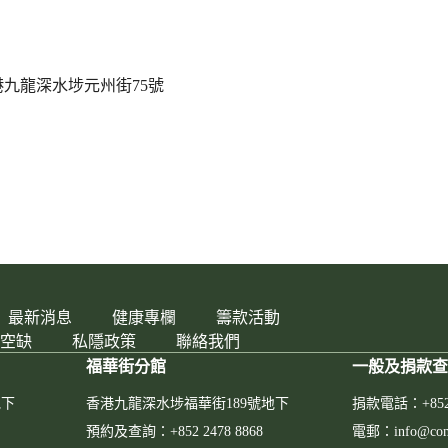
九龍深水埗元州街75號
最新消息
健康專欄
籌款活動
空缺
私隱政策
聯絡我們
福華街分館
一般及捐款
地下
香港九龍深水埗福華街189號地下
捐款電話：+852 3
預約及查詢：+852 2478 8868
電郵：info@comm