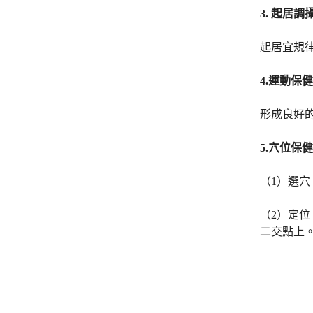
3.
起居調
起居宜規
4.
運動保健
形成良好
5.
穴位保健
（1）選
（2）定
二交點上