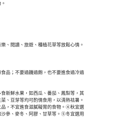
力。
音樂、閱讀、旅遊、種植花草等放鬆心情。
辣食品；不要過饑過飽，也不要進食過冷過
多食新鮮水果，如西瓜、番茄、鳳梨等，其
生菜、豆芽等均可酌情食用，以清熱祛暑。
之品，不宜進食滋膩礙胃的食物。④秋宜選
如沙參、麥冬、阿膠、甘草等。⑤冬宜選用