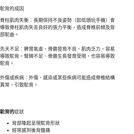
駝背的成因
脊柱肌肉失衡︰長期保持不良姿勢（如低頭玩手機）會
導致脊柱肌肉失去良好的張力平衡，造成脊椎前傾及背
部駝曲。
先天不足︰脾胃氣虛、骨骼發育不良、肌肉乏力，容易
導致駝背。腎精不足、骨骼生長發育受限，也容易導致
駝背。
外傷或疾病︰外傷、感染或某些疾病可能造成脊椎結構
異常，引致駝背。
駝背的
症狀
背部隆起呈現駝背形狀
經常感到後背酸痛