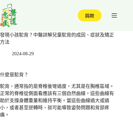
跳
至
捐款
主
要
內
發現小孩駝背？中醫詳解兒童駝背的成因、症狀及矯正
容
方法
2024-08-29
什麼是駝背？
駝背，通常指的是脊椎後彎過度，尤其是在胸椎區域。
正常的脊椎從側面看應該有三個自然曲線，這些曲線有
助於支撐身體重量和維持平衡。當這些曲線過大或過
小，或者甚至逆轉時，就可能導致姿勢問題和背部疼
痛。