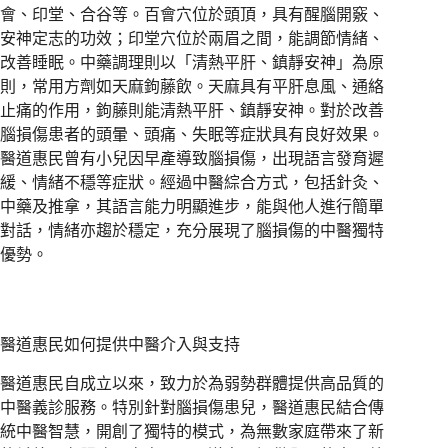
會、印堂、合谷等。百會穴位於頭頂，具有醒腦開竅、
安神定志的功效；印堂穴位於兩眉之間，能調節情緒、
改善睡眠。中藥調理則以「清熱平肝、鎮靜安神」為原
則，常用方劑如天麻鉤藤飲。天麻具有平肝息風、通絡
止痛的作用，鉤藤則能清熱平肝、鎮靜安神。對於改善
腦損傷患者的頭暈、頭痛、失眠等症狀具有良好效果。
醫道惠民曾有小兒因早產導致腦損傷，出現語言發育遲
緩、情緒不穩等症狀。經過中醫綜合方式，包括針灸、
中藥及推拿，其語言能力明顯進步，能與他人進行簡單
對話，情緒亦趨於穩定，充分展現了腦損傷的中醫獨特
優勢。
醫道惠民如何提供中醫介入與支持
醫道惠民自成立以來，致力於為弱勢群體提供高品質的
中醫義診服務。特別針對腦損傷患兒，醫道惠民結合傳
統中醫智慧，開創了獨特的模式，為無數家庭帶來了新