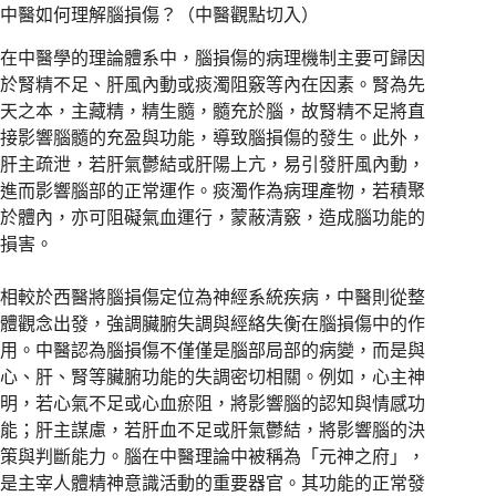
中醫如何理解腦損傷？（中醫觀點切入）
在中醫學的理論體系中，腦損傷的病理機制主要可歸因
於腎精不足、肝風內動或痰濁阻竅等內在因素。腎為先
天之本，主藏精，精生髓，髓充於腦，故腎精不足將直
接影響腦髓的充盈與功能，導致腦損傷的發生。此外，
肝主疏泄，若肝氣鬱結或肝陽上亢，易引發肝風內動，
進而影響腦部的正常運作。痰濁作為病理產物，若積聚
於體內，亦可阻礙氣血運行，蒙蔽清竅，造成腦功能的
損害。
相較於西醫將腦損傷定位為神經系統疾病，中醫則從整
體觀念出發，強調臟腑失調與經絡失衡在腦損傷中的作
用。中醫認為腦損傷不僅僅是腦部局部的病變，而是與
心、肝、腎等臟腑功能的失調密切相關。例如，心主神
明，若心氣不足或心血瘀阻，將影響腦的認知與情感功
能；肝主謀慮，若肝血不足或肝氣鬱結，將影響腦的決
策與判斷能力。腦在中醫理論中被稱為「元神之府」，
是主宰人體精神意識活動的重要器官。其功能的正常發