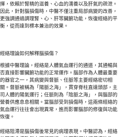
揮，依賴於腎精的滋養、心血的濡養以及肝氣的疏泄。
因此，針對腦損傷時，中醫不僅注重局部病變的改善，
更強調通過調理腎、心、肝等臟腑功能，恢復經絡的平
衡，從而達到標本兼治的效果。
經絡理論如何解釋腦損傷？
根據中醫理論，經絡是人體氣血運行的通道，其通暢與
否直接影響臟腑功能的正常運作。腦部作為人體最重要
的器官之一，其病變與督脈、任脈等主要經絡密切相
關。督脈被稱為「陽脈之海」，貫穿脊柱直達頭部，主
司人體的陽氣運行；任脈則為「陰脈之海」，與腦部的
營養供應息息相關。當腦部受到損傷時，這兩條經絡的
氣血運行往往會出現異常，進而影響腦部的修復與功能
恢復。
經絡阻滯是腦損傷後常見的病理表現。中醫認為，經絡