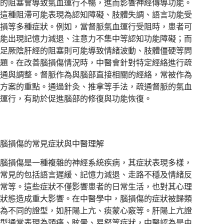
的阻塞會導致氣血運行不暢，進而影響神經傳導功能。
這種阻滯可能表現為認知障礙、肢體失調、語言功能受
損等多種症狀。例如，當督脈氣血運行受阻時，患者可
能出現記憶力減退、注意力不集中等認知功能障礙；而
足厥陰肝經的阻塞則可能導致情緒波動、肢體僵硬等問
題。在改善腦損傷情況時，中醫會針對特定經絡進行疏
通與調整。督脈作為與腦部直接相關的經絡，常被作為
方案的重點。通過針灸、推拿等手法，疏通督脈的氣血
運行，有助於促進腦部的修復與功能恢復。
腦損傷的常見症狀與中醫理解
腦損傷是一種複雜的神經系統疾病，其症狀表現多樣，
常見的包括語言遲緩、記憶力減退、走路不穩及情緒反
常等。這些症狀不僅影響患者的日常生活，也對其心理
狀態造成重大影響。在中醫學中，腦損傷的症狀被歸類
為不同的證型，如肝陽上亢、痰蒙心竅等。肝陽上亢證
型通常表現為頭痛、眩暈、易怒等症狀，中醫認為是由