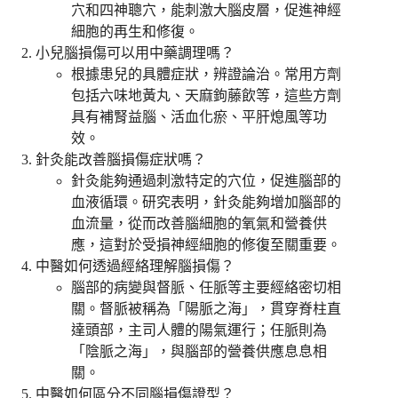
穴和四神聰穴，能刺激大腦皮層，促進神經
細胞的再生和修復。
小兒腦損傷可以用中藥調理嗎？
根據患兒的具體症狀，辨證論治。常用方劑
包括六味地黃丸、天麻鉤藤飲等，這些方劑
具有補腎益腦、活血化瘀、平肝熄風等功
效。
針灸能改善腦損傷症狀嗎？
針灸能夠通過刺激特定的穴位，促進腦部的
血液循環。研究表明，針灸能夠增加腦部的
血流量，從而改善腦細胞的氧氣和營養供
應，這對於受損神經細胞的修復至關重要。
中醫如何透過經絡理解腦損傷？
腦部的病變與督脈、任脈等主要經絡密切相
關。督脈被稱為「陽脈之海」，貫穿脊柱直
達頭部，主司人體的陽氣運行；任脈則為
「陰脈之海」，與腦部的營養供應息息相
關。
中醫如何區分不同腦損傷證型？