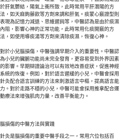
於肝氣鬱結，陽氣上衝所致，此時常用平肝潛陽的方
法，如天麻鉤藤飲等方劑來調和肝氣。痰蒙心竅證型則
表現為記憶力減退、思維遲鈍等，中醫認為是由於痰濕
內阻，影響心神的正常功能，此時常用化痰開竅的方
法，如使用導痰湯等方劑來清除痰濕，恢復心神。
對於小兒腦損傷，中醫強調早期介入的重要性。中醫認
為小兒的臟腑功能尚未完全發育，更容易受到外界因素
的影響。早期辯證論治可以有效地改善症狀，促進神經
系統的恢復。例如，對於語言遲緩的小兒，中醫會採用
針灸配合語言訓練的方法來刺激語言中樞，提高語言能
力。對於走路不穩的小兒，中醫可能會採用推拿配合運
動療法來增強肌肉力量，改善平衡能力。
腦損傷的中醫方法與實踐
針灸是腦損傷的重要中醫手段之一，常用穴位包括百