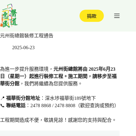
跳
至
捐款
主
要
內
元州街總館裝修工程通告
容
2025-06-23
為進一步提升服務環境，
元州街總館將由 2025年6月23
日（星期一）起進行裝修工程。施工期間，請移步至福
華街分館
，我們將繼續為您提供服務。
📍
福華街分館地址
：深水埗福華街189號地下
📞
聯絡電話
：2478 8868 / 2478 8808（歡迎查詢或預約）
工程期間造成不便，敬請見諒！感謝您的支持與配合。