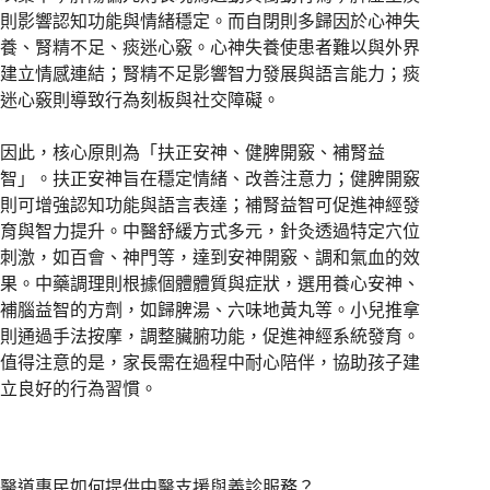
則影響認知功能與情緒穩定。而自閉則多歸因於心神失
養、腎精不足、痰迷心竅。心神失養使患者難以與外界
建立情感連結；腎精不足影響智力發展與語言能力；痰
迷心竅則導致行為刻板與社交障礙。
因此，核心原則為「扶正安神、健脾開竅、補腎益
智」。扶正安神旨在穩定情緒、改善注意力；健脾開竅
則可增強認知功能與語言表達；補腎益智可促進神經發
育與智力提升。中醫舒緩方式多元，針灸透過特定穴位
刺激，如百會、神門等，達到安神開竅、調和氣血的效
果。中藥調理則根據個體體質與症狀，選用養心安神、
補腦益智的方劑，如歸脾湯、六味地黃丸等。小兒推拿
則通過手法按摩，調整臟腑功能，促進神經系統發育。
值得注意的是，家長需在過程中耐心陪伴，協助孩子建
立良好的行為習慣。
醫道惠民如何提供中醫支援與義診服務？