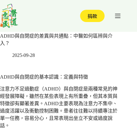
跳
至
捐款
主
要
內
ADHD與自閉症的差異與共通點：中醫如何區辨與介
容
入？
2025-09-28
ADHD與自閉症的基本認識：定義與特徵
注意力不足過動症（ADHD）與自閉症是兩種常見的神
經發展障礙，雖然在某些表現上有所重疊，但其本質與
特徵卻有顯著差異。ADHD主要表現為注意力不集中、
過度活躍以及衝動控制困難。患者往往難以持續專注於
單一任務，容易分心，且常表現出坐立不安或過度說
話。