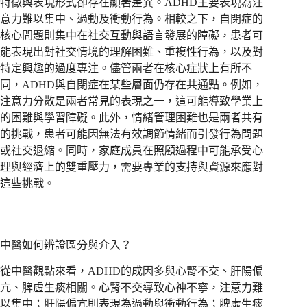
特徵與表現形式卻存在顯著差異。ADHD主要表現為注
意力難以集中、過動及衝動行為。相較之下，自閉症的
核心問題則集中在社交互動與語言發展的障礙，患者可
能表現出對社交情境的理解困難、重複性行為，以及對
特定興趣的過度專注。儘管兩者在核心症狀上有所不
同，ADHD與自閉症在某些層面仍存在共通點。例如，
注意力分散是兩者常見的表現之一，這可能導致學業上
的困難與學習障礙。此外，情緒管理困難也是兩者共有
的挑戰，患者可能因無法有效調節情緒而引發行為問題
或社交退縮。同時，家庭成員在照顧過程中可能承受心
理與經濟上的雙重壓力，需要專業的支持與資源來應對
這些挑戰。
中醫如何辨證區分與介入？
從中醫觀點來看，ADHD的成因多與心腎不交、肝陽偏
亢、脾虛生痰相關。心腎不交導致心神不寧，注意力難
以集中；肝陽偏亢則表現為過動與衝動行為；脾虛生痰