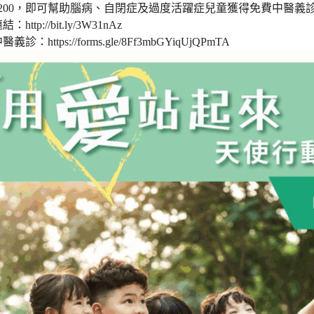
200，即可幫助腦病、自閉症及過度活躍症兒童獲得免費中醫義
連結：
http://bit.ly/3W31nAz
中醫義診：
https://forms.gle/8Ff3mbGYiqUjQPmTA