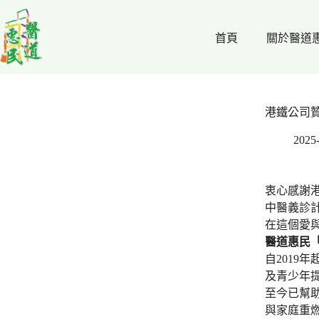
跳
至
首頁
關於醫道
主
要
內
容
港鐵公司
2025
衷心感謝
中醫義診
在這個愛
醫道惠民
自201
及青少年
至今已幫助
與家庭重