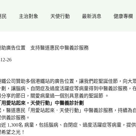
惠民
主治對象
天使行動
最新消息
健康專欄
贊助廣告位置 支持醫道惠民中醫義診服務
-12-26
港鐵公司贊助多個港鐵站的廣告位置，讓我們趁聖誕佳節，向大
計劃，讓腦病、自閉症及過度活躍症等病童得到中醫義診服務，
與分享的節日，關愛病童過一個別具意義的聖誕節 。
「用愛站起來・天使行動」中醫義診計劃
9年起，醫道惠民「用愛站起來．天使行動」中醫義診服務，持續為
提供義診服務。
近 1,300名 病童，包括腦病、自閉症、過度活躍症等病童，提供
燃希望之光！