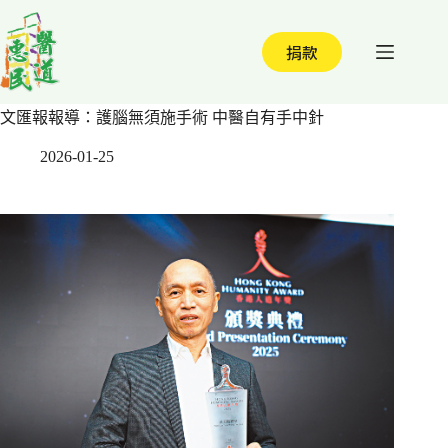
跳
至
捐款
主
要
內
文匯報報導：護腦無須施手術 中醫自有手中針
容
2026-01-25