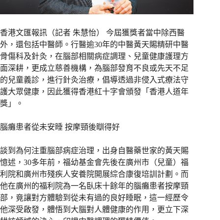
香港文匯報訊（記者 朱慧怡） 今屆獲獎者當中除西醫
外，還包括中醫師。行醫逾30年的中醫黃天賜精研中醫
骨傷科及針灸，在腦部相關病症調理、兒童健康護理方
面深耕，更成立慈善機構，為腦部發育不良或先天不足
的兒童義診，進行針灸治療，倡導透過非侵入式療法守
護大眾健康，因此獲得香港紅十字會頒發「香港人道年
獎」。
腦癱患者從未安睡 按摩頸後瞓得好
談到為何注重腦部病症治理，出身自醫藥世家的黃天賜
憶述，30多年前，福幼基金會先後在廣州市（兒童）福
利院和廣州市殘疾人安養院開展綜合康復培訓計劃。而
他在廣州的福利院為一名臥床十餘年的腦癱患者按摩頸
部，竟讓對方體驗到從未有過的良好睡眠，這一經歷令
他深受啟發，體悟到大腦對人體健康的作用，更立下深