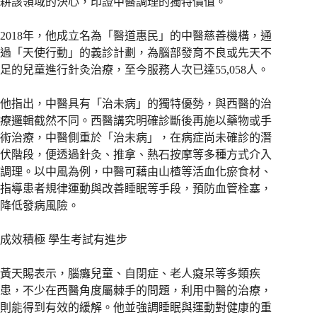
耕該領域的決心，印證中醫調理的獨特價值。
2018年，他成立名為「醫道惠民」的中醫慈善機構，通
過「天使行動」的義診計劃，為腦部發育不良或先天不
足的兒童進行針灸治療，至今服務人次已達55,058人。
他指出，中醫具有「治未病」的獨特優勢，與西醫的治
療邏輯截然不同。西醫講究明確診斷後再施以藥物或手
術治療，中醫側重於「治未病」，在病症尚未確診的潛
伏階段，便透過針灸、推拿、熱石按摩等多種方式介入
調理。以中風為例，中醫可藉由山楂等活血化瘀食材、
指導患者規律運動與改善睡眠等手段，預防血管栓塞，
降低發病風險。
成效積極 學生考試有進步
黃天賜表示，腦癱兒童、自閉症、老人癡呆等多類疾
患，不少在西醫角度屬棘手的問題，利用中醫的治療，
則能得到有效的緩解。他並強調睡眠與運動對健康的重