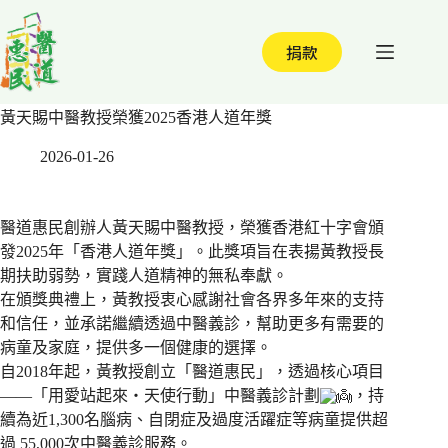
跳
至
捐款
主
要
內
黃天賜中醫教授榮獲2025香港人道年獎
容
2026-01-26
醫道惠民創辦人黃天賜中醫教授，榮獲香港紅十字會頒
發2025年「香港人道年獎」。此獎項旨在表揚黃教授長
期扶助弱勢，實踐人道精神的無私奉獻。
在頒獎典禮上，黃教授衷心感謝社會各界多年來的支持
和信任，並承諾繼續透過中醫義診，幫助更多有需要的
病童及家庭，提供多一個健康的選擇。
自2018年起，黃教授創立「醫道惠民」，透過核心項目
——「用愛站起來・天使行動」中醫義診計劃
，持
續為近1,300名腦病、自閉症及過度活躍症等病童提供超
過 55,000次中醫義診服務。