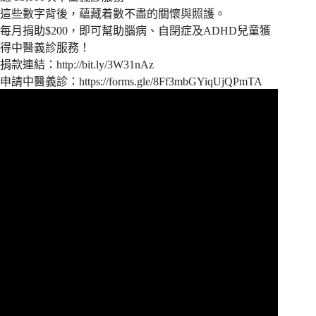
這些數字背後，蘊藏着數不盡的關懷與照護。
每月捐助$200，即可幫助腦病、自閉症及ADHD兒童獲
得中醫義診服務！
捐款連結：
http://bit.ly/3W31nAz
申請中醫義診：
https://forms.gle/8Ff3mbGYiqUjQPmTA