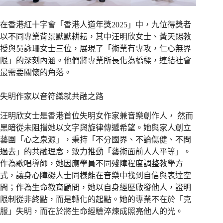
在香港紅十字會「香港人道年獎2025」中，九位得獎者
以不同專業背景默默耕耘，其中汪明欣女士、黃天賜教
授與吳詠珊女士三位，展現了「術業有專攻，仁心無界
限」的深刻內涵。他們將專業所長化為橋樑，連結社會
最需要關懷的角落。
失明作家以音符織就共融之路
汪明欣女士是香港首位失明女作家兼音樂創作人， 然而
黑暗從未阻擋她以文字與旋律傳遞希望。她與家人創立
藝團「心之泉源」，秉持「不分國界、不論傷健、不問
過去」的共融理念，致力推動「藝術面前人人平等」。
作為歌唱導師，她因應學員不同殘障程度調整教學方
式，讓身心障礙人士同樣能在音樂中找到自信與表達空
間；作為生命教育顧問，她以自身經歷啟發他人，證明
限制從非終點，而是轉化的起點。她的專業不在於「克
服」失明，而在於將生命經驗淬煉成照亮他人的光。