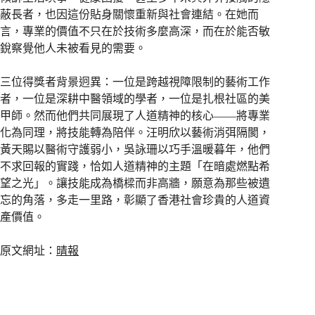
蔽長者，也因這份貼身關懷重新與社會連結。在她而
言，專業的價值不只在於技術多麼高深，而在於能否敏
銳察覺他人未被看見的需要。
三位得獎者背景迥異：一位是跨越視障限制的藝術工作
者，一位是深耕中醫領域的學者，一位是扎根社區的美
甲師。然而他們共同展現了人道精神的核心——將專業
化為同理，將技能轉為陪伴。汪明欣以藝術消弭隔閡，
黃天賜以醫術守護弱小，吳詠珊以巧手溫暖暮年，他們
不求回報的實踐，恰如人道精神的主題「在暗處燃點希
望之光」。讓技能成為橋樑而非高牆，願意為那些被遺
忘的角落，多走一里路，彰顯了香港社會珍貴的人道資
產價值。
原文網址：
晴報