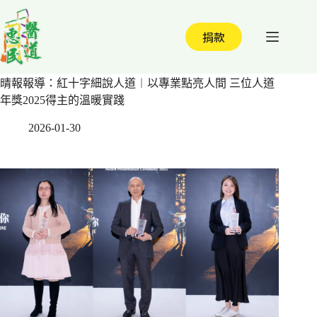
跳
至
捐款
主
要
內
晴報報導：紅十字細說人道︱以專業點亮人間 三位人道
容
年獎2025得主的溫暖實踐
2026-01-30