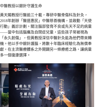
中醫教授以銀針守護生命
黃天賜教授行醫逾三十載，專研中醫骨傷科及針灸，
2018年創辦「醫道惠民」中醫慈善機構，並啟動「天使
行動」義診計劃。關注腦部發育不良或先天不足的病童
——當中包括腦癱及自閉症兒童，這些孩子常被視為
「永久創傷」，但黃教授深信中醫針灸能為他們帶來轉
機。他以手中銀針護腦，將數十年臨床經驗化為無償奉
獻，在主流醫療體系之外開闢另一條療癒之路，讓病童
多一個復康選擇。