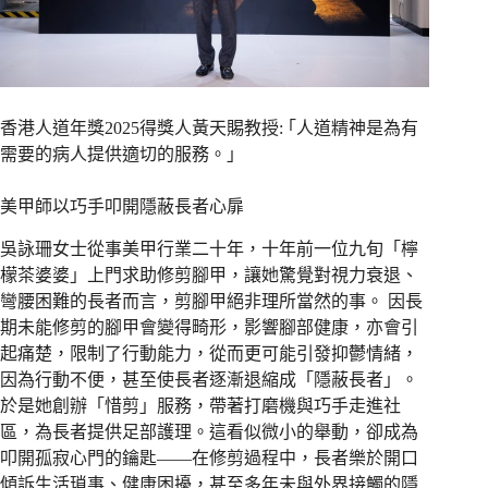
香港人道年獎2025得獎人黃天賜教授: ｢人道精神是為有
需要的病人提供適切的服務。｣
美甲師以巧手叩開隱蔽長者心扉
吳詠珊女士從事美甲行業二十年，十年前一位九旬「檸
檬茶婆婆」上門求助修剪腳甲，讓她驚覺對視力衰退、
彎腰困難的長者而言，剪腳甲絕非理所當然的事。 因長
期未能修剪的腳甲會變得畸形，影響腳部健康，亦會引
起痛楚，限制了行動能力，從而更可能引發抑鬱情緒，
因為行動不便，甚至使長者逐漸退縮成「隱蔽長者」。
於是她創辦「惜剪」服務，帶著打磨機與巧手走進社
區，為長者提供足部護理。這看似微小的舉動，卻成為
叩開孤寂心門的鑰匙——在修剪過程中，長者樂於開口
傾訴生活瑣事、健康困擾，甚至多年未與外界接觸的隱