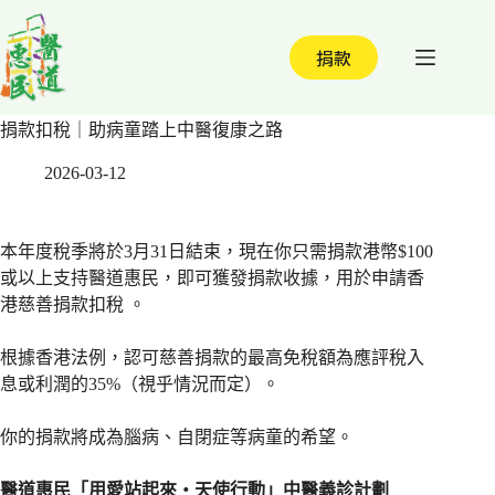
跳
至
捐款
主
要
內
捐款扣稅｜助病童踏上中醫復康之路
容
2026-03-12
本年度稅季將於3月31日結束，現在你只需捐款港幣$100
或以上支持醫道惠民，即可獲發捐款收據，用於申請香
港慈善捐款扣稅 。
根據香港法例，認可慈善捐款的最高免稅額為應評稅入
息或利潤的35%（視乎情況而定）。
你的捐款將成為腦病、自閉症等病童的希望。
醫道惠民「用愛站起來・天使行動」中醫義診計劃