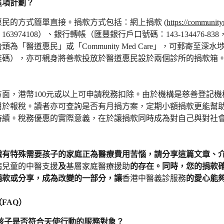
這項計劃？
民的方式簡單直接。捐款方式包括：網上捐款 (
https://community
63974108）、銀行轉帳（匯豐銀行戶口號碼：143-134476-838
頭為「醫道惠民」或「Community Med Care」，可郵寄至
維碼），亦可親身將善款投放於醫道惠民設於兩個診所的捐款箱
方面，港幣100元或以上可申請稅務扣除。由於機構是慈善登記
用於報稅。讀者亦可查詢是否有月捐方案，定期小額捐款更能幫
持續。稅務優惠的實際意義，在於讓捐款同時成為對自己與對社
識有特殊需要孩子的家庭正為醫療費用苦惱，請分享這篇文章、
病兒童的中醫支援
及
基層家庭醫療援助
的存在。同時，您的捐款
捐款或分享，成為改變的一部分，讓
香港中醫義診服務
的愛心能
FAQ）
的孩子是否符合天使行動的服務對象？