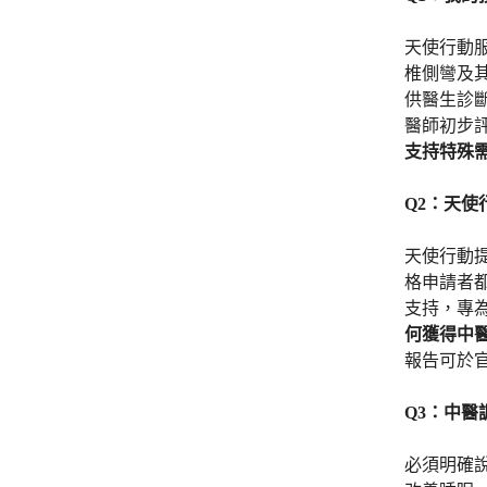
天使行動
椎側彎及
供醫生診
醫師初步
支持特殊
Q2：天
天使行動
格申請者
支持，專
何獲得中
報告可於
Q3：中
必須明確