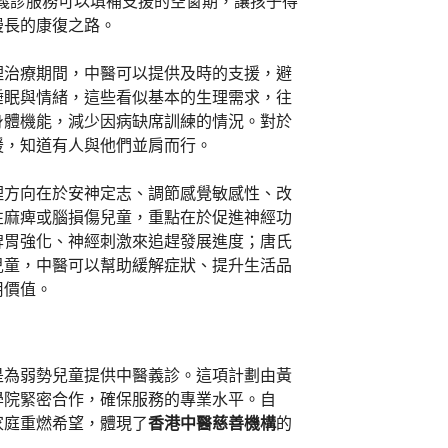
義診服務可以填補支援的空窗期，讓孩子得
漫長的康復之路。
理治療期間，中醫可以提供及時的支援，避
睡眠與情緒，這些看似基本的生理需求，往
身體機能，減少因病缺席訓練的情況。對於
援，知道有人與他們並肩而行。
理方向在於安神定志、調節感覺敏感性、改
性麻痺或腦損傷兒童，重點在於促進神經功
脾胃強化、神經刺激來追趕發展進度；唐氏
兒童，中醫可以幫助緩解症狀、提升生活品
用價值。
是為弱勢兒童提供中醫義診。這項計劃由黃
學院緊密合作，確保服務的專業水平。自
無數家庭重燃希望，體現了
香港中醫慈善機構
的