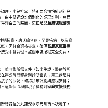
藥調理、小兒推拿（特別適合懼怕針刺的兒
估，由中醫師設計個別化的調理計劃，療程
子得到全面的照顧，這正是
兒童康復服務
應
天性腦損傷、唐氏綜合症、罕見疾病，以及脊
家庭，需符合資格審查，確保
基層家庭醫療
合接受中醫調理。整個申請過程完全免費，
象，並收集所需文件（如出生證、醫療診斷
或在辦公時間親身到診所查詢；第三步是背
估孩子的狀況，確認診療計劃與療程安排；
向。這整個流程體現了機構對
家庭支援服務
街總館位於九龍深水埗元州街75號地下，