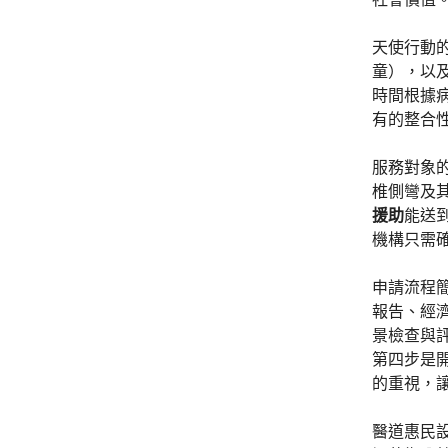
天使行動
童），以
時間根據
有的整合
服務對象
椎側彎及
援助
能送
機構只需
申請流程
報告、經
景檢查與
第四步是
的重視，
醫道惠民