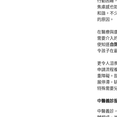
行動困難
焦慮感也
和諧。不
的原因。
在醫療與
需要介入
使知道
自
令孩子在
更令人沮
申請流程
重障礙。
展停滯，
特殊需要
中醫義診
中醫義診