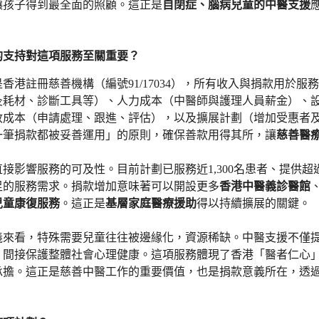
讓孩子得到最全面的照顧。這正是
自閉症、腦病兒童的中醫支援
的支持對這項服務至關重要？
香港註冊慈善機構（編號91/17034），所有收入與捐款用於
灸耗材、診斷工具等）、人力成本（中醫師與護理人員薪金）、
政成本（申請處理、跟進、評估），以及擴展計劃（增加受惠者
一筆捐款都被妥善運用」的原則，確保善款用得其所，讓
慈善醫
接影響服務的可及性。目前計劃已服務近1,300名患者、提供超過
足的服務需求。捐款增加意味著可以開設更多
香港中醫義診醫館
兒童康復服務
。這正是
基層家庭醫療援助
得以持續擴展的關鍵。
義來看，特殊需要兒童往往被邊緣化，資源稀缺。中醫支援不僅
，間接保護整體社會心理健康。這項服務體現了香港「醫者仁心
承擔。這正是慈善中醫工作的重要價值，也是捐款意義所在，透
。