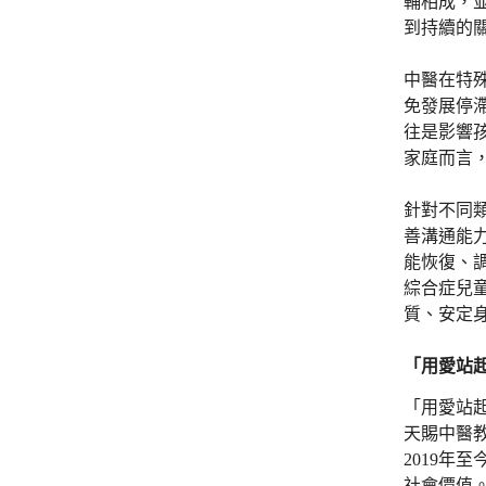
輔相成，
到持續的
中醫在特
免發展停
往是影響
家庭而言
針對不同
善溝通能
能恢復、
綜合症兒
質、安定
「用愛站
「用愛站
天賜中醫
2019年
社會價值