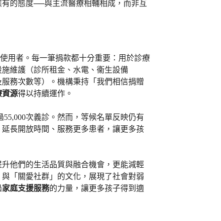
應有的態度──與主流醫療相輔相成，而非互
服務使用者。每一筆捐款都十分重要：用於診療
設施維護（診所租金、水電、衞生設備
及服務次數等）。機構秉持「我們相信捐贈
療資源
得以持續運作。
55,000次義診。然而，等候名單反映仍有
、延長開放時間、服務更多患者，讓更多孩
提升他們的生活品質與融合機會，更能減輕
」與「關愛社群」的文化，展現了社會對弱
過
家庭支援服務
的力量，讓更多孩子得到適