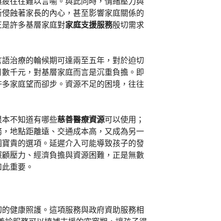
俱疲往往難以言喻。與此同時，情緒壓力與
斷侵蝕著家長的內心，甚至影響家庭關係的
正是許多基層家庭對
家庭支援服務
殷切需求
言語治療的輪候期可達兩至五年，對於迫切
月數千元，對基層家庭而言是沉重負擔。即
許多家庭望而卻步。資源不足的困境，往往
根本不知道有哪些
慈善醫療資源
可以使用；
務，地點距離遠、交通成本高，又成為另一
個寶貴的選項。延遲介入可能導致孩子的發
照顧壓力、經濟負擔與資源困難，正是無數
如此重要。
切的健康照護。這項服務與政府資助服務相