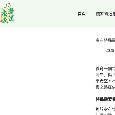
跳
至
首頁
關於醫道
主
要
內
容
家有特殊
2026
養育一個
高昂」與
來希望。
復之路提
特殊需要
對於家有