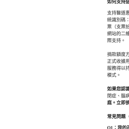
如何支持
支持醫道惠
統識別碼：1
票（支票抬
網站的二
際支持。
捐款額度
正式收據
服務得以
模式。
如果您認
閉症、腦
庭。立即
常見問題（
Q1：我