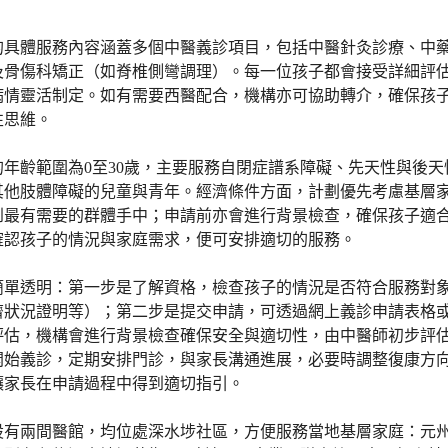
的具體服務內容涵蓋多個中醫義診項目，包括中醫針灸診療、中
及骨傷科矯正（如脊椎側彎調理）。每一位孩子都會接受詳細評
病情靈活制定。如有需要西醫配合，機構亦可協助轉介，確保孩
性思維。
的年齡範圍為0至30歲，主要服務自閉症譜系障礙、先天性與後
其他肢體障礙的兒童與青年。經濟條件方面，計劃優先考慮基層
到最有需要的群體手中；申請前亦會進行背景檢查，確保孩子適
確認孩子的情況與家庭需求，便可安排適切的服務。
簡單透明：第一步是了解資格，檢查孩子的情況是否符合服務對
濟狀況證明等）；第二步是提交申請，可透過網上義診申請表格
評估，機構會進行背景檢查確保安全與適切性，由中醫師初步評
開始義診，定期安排門診，與家長溝通進展，必要時調整復康方
讓家長在申請過程中得到適切指引。
設有兩間醫館，均位處深水埗社區，方便服務當地基層家庭：元州