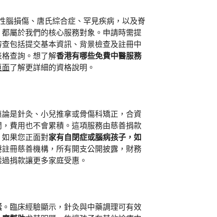
天性腦損傷、唐氏綜合症、罕見疾病，以及脊
，都屬於我們的核心服務對象。申請時需提
審查包括提交基本資訊、背景檢查及註冊中
表格查詢。想了解
香港有哪些免費中醫服務
頁面
了解更詳細的資格說明。
無論是針灸、小兒推拿或骨傷科矯正，合資
間，費用也不會累積。這項服務由慈善捐款
。如果您正面對
家有自閉症或腦病孩子，如
港註冊慈善機構，所有開支公開披露，財務
透過捐款讓更多家庭受惠。
素
。臨床經驗顯示，針灸與中藥調理可有效