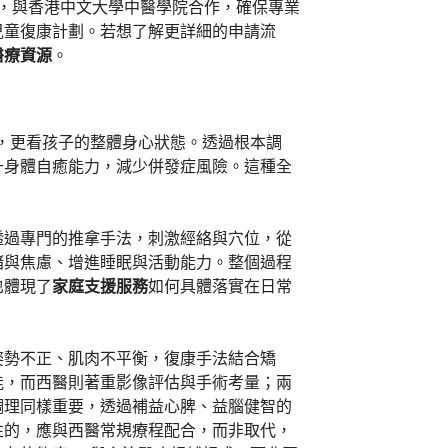
持，與香港中文大學中醫學院合作，確保專業
兒童復康計劃。若想了解更詳細的申請流
醫療資源
。
，更看孩子的整體身心狀態。透過根本調
升身體自癒能力，減少併發症風險。這種全
透過專門的推拿手法，刺激經絡與穴位，從
緒與焦慮、增進睡眠與活動能力。整個過程
也體現了
家庭支援服務
如何具體落實在日常
姿勢不正、肌肉不平衡，復康手法結合矯
能，而西醫則著重影像評估與手術考量；兩
調理同樣重要，透過補益心脾、益腦健智的
性的，應與西醫常規療程配合，而非取代，