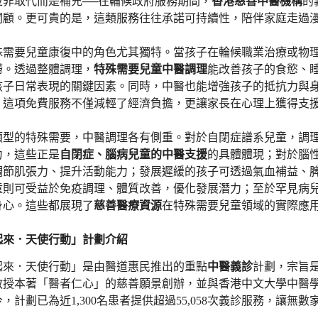
並非取代而是補充──在輪候政府服務期間，
香港慈善中醫機構
的
關顧。更可貴的是，這類服務往往承諾可持續性，陪伴家庭走過
殊需要兒童康復中的角色尤其獨特。當孩子在輪候職業治療或物
滯。透過整體調理，
特殊需要兒童中醫調理
能改善孩子的食慾、
孩子日常表現的關鍵因素。同時，中醫也能增強孩子的抵抗力與
，這項免費服務不僅減輕了經濟負擔，更讓家長在心理上獲得支
類型的特殊需要，中醫調理各有側重。對於自閉症譜系兒童，調
力，這些正是
自閉症、腦病兒童的中醫支援
的具體體現；對於腦
調節肌張力、提升活動能力；發展遲緩的孩子可透過氣血補益、
童則可受益於免疫調理、體質改善，優化發展潛力；至於罕見病
身心。這些都展現了
慈善醫療資源
在特殊需要兒童領域的實際應
起來．天使行動」計劃介紹
起來．天使行動」是由醫道惠民推出的重點
中醫義診
計劃，宗旨
教授本著「醫者仁心」的慈善願景創辦，並與香港中文大學中醫
至今，計劃已為近1,300名患者提供超過55,058次義診服務，讓
。