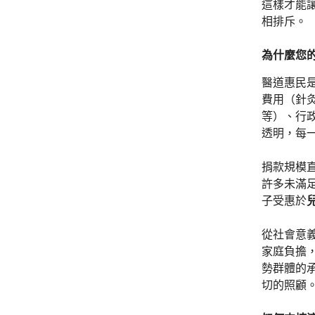
這樣才能
相排斥。
為什麼您
醫道惠民是
費用（針
等）、行
透明，每
捐款規模直
許多未滿
子受惠於
從社會意
家庭負擔
勢群體的
切的照顧