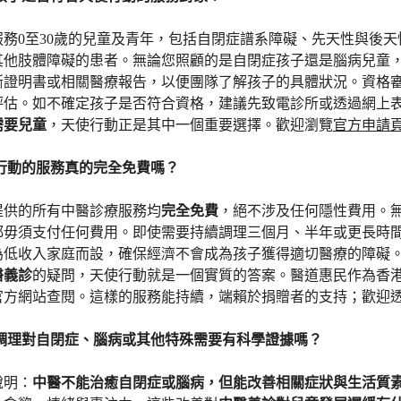
服務0至30歲的兒童及青年，包括自閉症譜系障礙、先天性與後
其他肢體障礙的患者。無論您照顧的是自閉症孩子還是腦病兒童
斷證明書或相關醫療報告，以便團隊了解孩子的具體狀況。資格
評估。如不確定孩子是否符合資格，建議先致電診所或透過網上
需要兒童
，天使行動正是其中一個重要選擇。歡迎瀏覽
官方申請
使行動的服務真的完全免費嗎？
提供的所有中醫診療服務均
完全免費
，絕不涉及任何隱性費用。
都毋須支付任何費用。即使需要持續調理三個月、半年或更長時
為低收入家庭而設，確保經濟不會成為孩子獲得適切醫療的障礙
醫義診
的疑問，天使行動就是一個實質的答案。醫道惠民作為香
官方網站查閱。這樣的服務能持續，端賴於捐贈者的支持；歡迎
醫調理對自閉症、腦病或其他特殊需要有科學證據嗎？
說明：
中醫不能治癒自閉症或腦病，但能改善相關症狀與生活質