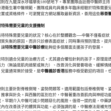
館則在九龍深水埗福華街189號地下。專業團隊由註冊中醫師主
香港衞生署中醫規範，團隊成員均具備多年臨床經驗於特殊需要
位置或資格條件，可瀏覽官方網站獲取最新資訊，善用這些
慈善
對特殊需要兒童的支援機制
看待特殊需要兒童的狀況？核心在於整體觀念──中醫不僅看症狀
體質失衡的原因，而非只診療表面症狀；同時秉持預防理念，提
，讓
特殊需要兒童中醫診療
能夠從多個層面支援孩子的發展。
是特別適合兒童的治療方式，尤其適合懼怕針刺的孩子。原理是
張力（無論是肌肉過緊或無力）、改善消化與營養吸收、緩解情
，兒童通常樂於接受，是
中醫義診香港
服務中極受歡迎的項目，
療則主要針對脊椎側彎、姿勢問題等。適用範圍包括脊椎側彎、
、推拿與針灸。與西醫的區別在於，中醫著重改善肌肉與神經功
成，早期介入中醫可減少問題惡化的風險。值得一提的是，中藥
從內在改善孩子的體質與功能。必須強調的是，中醫療法是補充