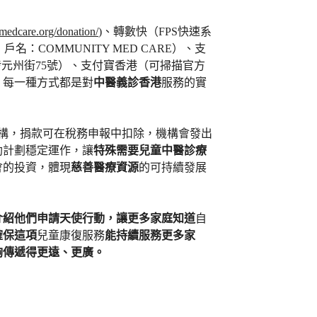
medcare.org/donation/
)、轉數快（FPS快速系
，戶名：COMMUNITY MED CARE）、支
深水埗元州街75號）、支付寶香港（可掃描官方
。每一種方式都是對
中醫義診香港
服務的實
機構，捐款可在稅務申報中扣除，機構會發出
助計劃穩定運作，讓
特殊需要兒童中醫診療
會的投資，體現
慈善醫療資源
的可持續發展
介紹他們申請天使行動，讓更多家庭知道
自
確保這項
兒童康復服務
能持續服務更多家
夠傳遞得更遠、更廣。