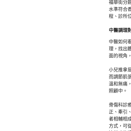
福華街分
水準符合
程、診所
中醫調理
中醫如何
理，找出
面的視角
小兒推拿
而調節肌
溫和無痛
照顧中。
骨傷科診
正、牽引
者相輔相
方式，可