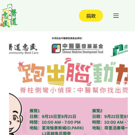
跳
至
捐款
主
要
內
容